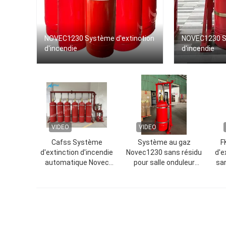
NOVEC1230 Système d'extinction
NOVEC1230 Sy
d'incendie
d'incendie
VIDEO
VIDEO
Cafss Système
Système au gaz
F
d'extinction d'incendie
Novec1230 sans résidu
d'e
automatique Novec
pour salle onduleur
san
1230 sans pollution Pour
(UPS)
salle de
télécommunication