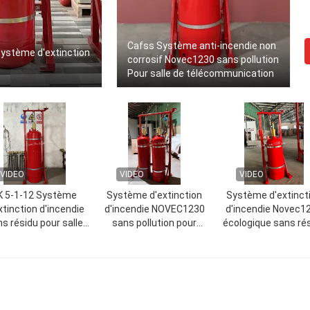
Cafss Système anti-incendie non
stème d'extinction
corrosif Novec1230 sans pollution
Pour salle de télécommunication
VIDEO
VIDEO
VIDEO
K 5-1-12 Système
Système d'extinction
Système d'extinct
xtinction d'incendie
d'incendie NOVEC1230
d'incendie Novec1
s résidu pour salle
sans pollution pour
écologique sans ré
électrique
musée
pour salle de batte