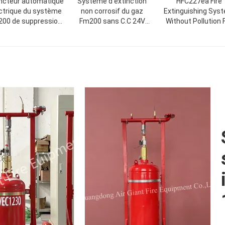
incteur automatique
Système d'extinction
HFC227ea Fire
ctrique du système
non corrosif du gaz
Extinguishing Sys
00 de suppression
Fm200 sans C.C 24V
Without Pollution 
des incendies du
1.6A de pollution
Storage Room
Cabinet 2.5MPa