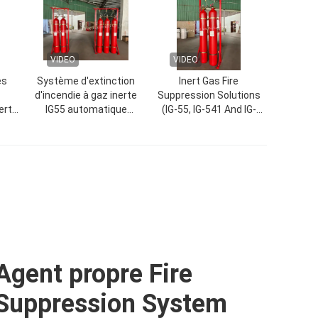
VIDEO
VIDEO
es
Système d'extinction
Inert Gas Fire
d'incendie à gaz inerte
Suppression Solutions
erte
IG55 automatique
(IG-55, IG-541 And IG-
avancé
100)
sûrs
Agent propre Fire
Suppression System