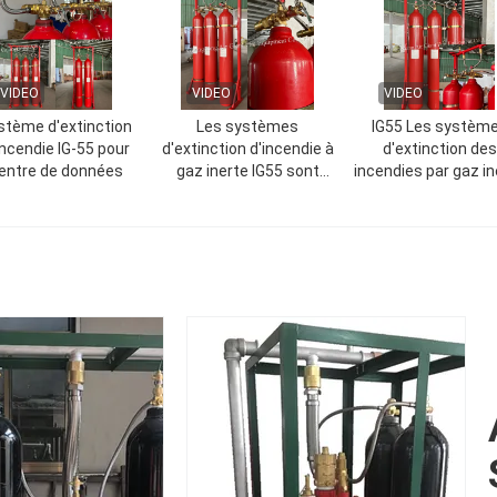
VIDEO
VIDEO
VIDEO
stème d'extinction
Les systèmes
IG55 Les systèm
incendie IG-55 pour
d'extinction d'incendie à
d'extinction des
entre de données
gaz inerte IG55 sont
incendies par gaz in
sûrs pour les personnes
sont rapides,
et les équipements
respectueux de
sensibles
l'environnement et 