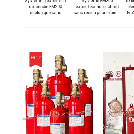
Système d'extinction
Système FM200
ext
d'incendie FM200
extincteur accrochant
éle
écologique sans
sans résidu pour la pièce
Fm2
pollution Pour les
d'UPS
archives
HOT