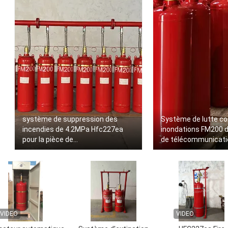
système de suppression des
Système de lutte co
incendies de 4.2MPa Hfc227ea
inondations FM200 da
pour la pièce de
de télécommunicati
télécommunication
VIDEO
VIDEO