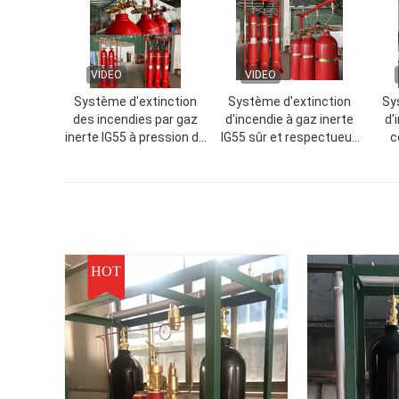
VIDEO
VIDEO
Système d'extinction
Système d'extinction
Sy
des incendies par gaz
d'incendie à gaz inerte
d'
inerte IG55 à pression de
IG55 sûr et respectueux
c
fonctionnement de 150
de l'environnement avec
à 300 bar et
activation manuelle
température de
électrique pour usage
stockage de -10 à 50 °C
industriel
pour les centres de
données
HOT