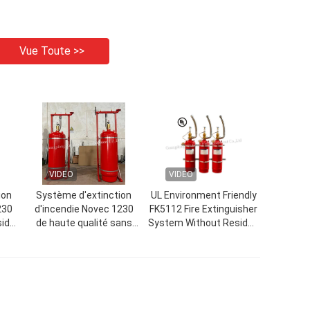
Vue Toute >>
VIDEO
VIDEO
ion
Système d'extinction
UL Environment Friendly
230
d'incendie Novec 1230
FK5112 Fire Extinguisher
sidu
de haute qualité sans
System Without Residue
ries
pollution pour les
In UPS Room
archives