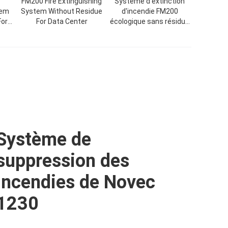
FM200 Fire Extinguishing
Système d'extinction
tem
System Without Residue
d'incendie FM200
For
For Data Center
écologique sans résidus
pour salle UPS
Système de
suppression des
incendies de Novec
1230