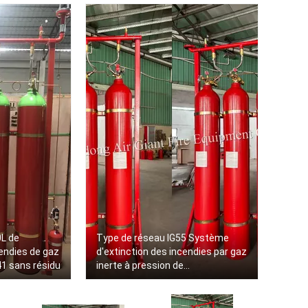
0L de
Type de réseau IG55 Système
endies de gaz
d'extinction des incendies par gaz
41 sans résidu
inerte à pression de
fonctionnement de 150 à 300 bar,
température de stockage de -10 à
50 °C et alarme sonore et visuelle