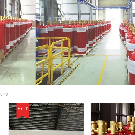
duits
HOT