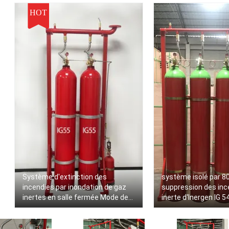
HOT
Système d'extinction des
système isolé par 8
incendies par inondation de gaz
suppression des inc
inertes en salle fermée Mode de
inerte d'Inergen IG 5
démarrage électrique
automatique -10°C à 50°C