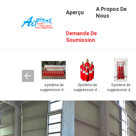
A Propos De
Aperçu
Nous
Demande De
Soumission
30
Cylindres de
Cylindres de
Accessoires
Système
s
gaz d'Argonite
CO2
d'extincteur
d'extinction des
incendies de
cuisine