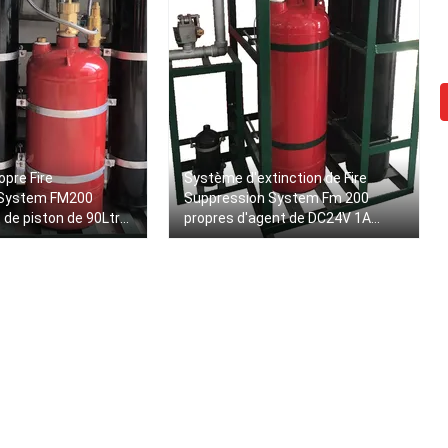
opre Fire
Système d'extinction de Fire
 System FM200
Suppression System Fm 200
de piston de 90Ltr
propres d'agent de DC24V 1A
4.2MPa