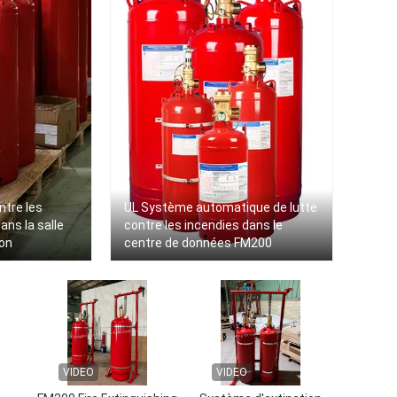
ntre les
UL Système automatique de lutte
ns la salle
contre les incendies dans le
on
centre de données FM200
VIDEO
VIDEO