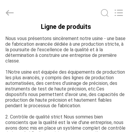
2026
Guangdong
Air
Giant
Fire
Equipment
Ligne de produits
Co.,Ltd..
MAISON
All
Rights
Reserved.
Nous vous présentons sincèrement notre usine - une base
de fabrication avancée dédiée à une production stricte, à
PRODUITS
la poursuite de l'excellence de la qualité et à la
détermination à construire une entreprise de première
classe.
EXPOSITION
1Notre usine est équipée des équipements de production
DE
les plus avancés, y compris des lignes de production
automatisées, des centres d'usinage de précision, des
VR
instruments de test de haute précision, etc.Ces
dispositifs nous permettent d'avoir une, des capacités de
production de haute précision et hautement fiables
pendant le processus de fabrication.
À
PROPOS
2. Contrôle de qualité strict Nous sommes bien
conscients que la qualité est la vie d'une entreprise, nous
DE
avons donc mis en place un système complet de contrôle