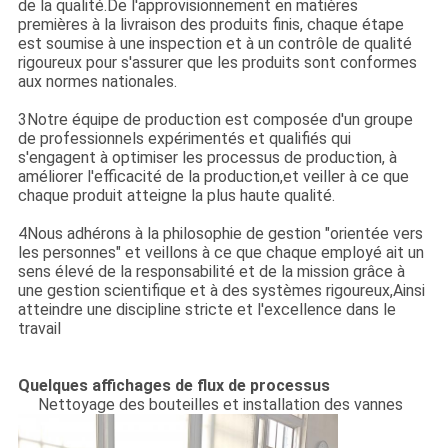
de la qualité.De l'approvisionnement en matières
NOUS
premières à la livraison des produits finis, chaque étape
est soumise à une inspection et à un contrôle de qualité
rigoureux pour s'assurer que les produits sont conformes
VISITE
aux normes nationales.
D'USINE
3Notre équipe de production est composée d'un groupe
de professionnels expérimentés et qualifiés qui
s'engagent à optimiser les processus de production, à
CONTRÔLE
améliorer l'efficacité de la production,et veiller à ce que
chaque produit atteigne la plus haute qualité.
DE
4Nous adhérons à la philosophie de gestion "orientée vers
QUALITÉ
les personnes" et veillons à ce que chaque employé ait un
sens élevé de la responsabilité et de la mission grâce à
une gestion scientifique et à des systèmes rigoureux,Ainsi
TÉLÉCHARGER
atteindre une discipline stricte et l'excellence dans le
travail
DEMANDEZ
Quelques affichages de flux de processus
Nettoyage des bouteilles et installation des vannes
UNE
CITATION