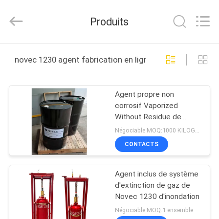
2026
Guangdong
Air
Produits
Giant
Fire
Equipment
Co.,Ltd..
MAISON
All
Rights
novec 1230 agent fabrication en ligne
Reserved.
PRODUITS
Agent propre non
corrosif Vaporized
EXPOSITION
Without Residue de
DE
suppression des
Négociable MOQ:1000 KILOGRAMMES
incendies de Novec
VR
CONTACTS
1230
Agent inclus de système
À
d'extinction de gaz de
PROPOS
Novec 1230 d'inondation
DE
Négociable MOQ:1 ensemble