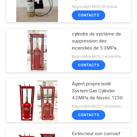
l'incendie non corrosif
Négociable MOQ:50 pièces
NOVEC 1230
CONTACTS
PLAN
DU
cylindre de système de
SITE
suppression des
incendies de 5.3MPa
Novec 1230 sans
PRIVACY
Négociable MOQ:1 ensemble
pollution
CONTACTS
POLICY
Agent propre isolé
System Gas Cylinder
4.2MPa de Novec 1230
Négociable MOQ:1 ensemble
CONTACTS
Extincteur non corrosif