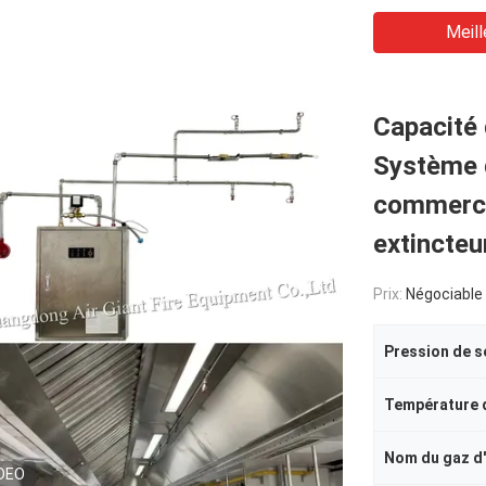
Meill
Capacité 
Système d
commercia
extincteur
Prix:
Négociable
DEO