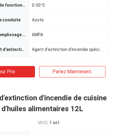
Température de fonctionnement
0-50 ℃
e conduite
Azote
Pression de remplissage de la bouteille de conduite
6MPA
Nom de l'agent d'extinction d'incendie
Agent d'extinction d'incendie spécifique à l'huile comestible
eur Prix
Parlez Maintenant.
'extinction d'incendie de cuisine
 d'huiles alimentaires 12L
MOQ:
1 set