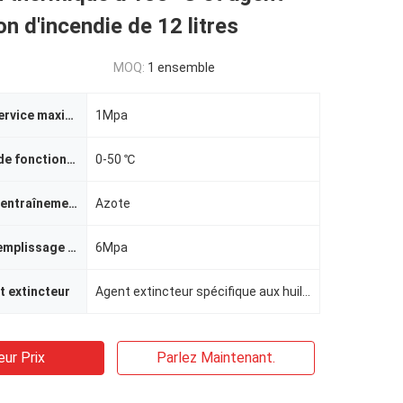
on d'incendie de 12 litres
MOQ:
1 ensemble
Pression de service maximale de l'appareil
1Mpa
Température de fonctionnement
0-50 ℃
Nom du gaz d'entraînement
Azote
Pression de remplissage de la bouteille de conduite
6Mpa
t extincteur
Agent extincteur spécifique aux huiles comestibles
eur Prix
Parlez Maintenant.