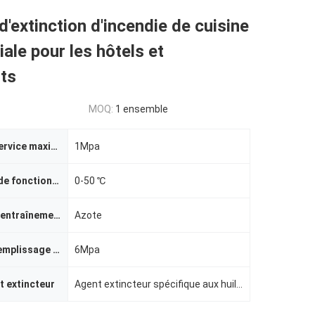
'extinction d'incendie de cuisine
le pour les hôtels et
ts
MOQ:
1 ensemble
Pression de service maximale de l'appareil
1Mpa
Température de fonctionnement
0-50 ℃
Nom du gaz d'entraînement
Azote
Pression de remplissage de la bouteille de conduite
6Mpa
t extincteur
Agent extincteur spécifique aux huiles comestibles