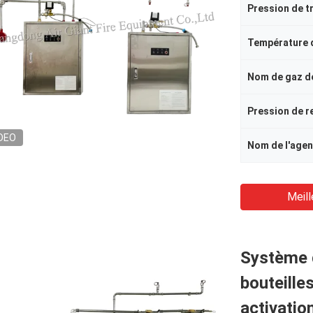
Nom de gaz d
DEO
Meill
Système d
bouteille
activatio