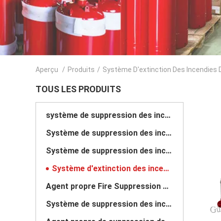
Aperçu
/
Produits
/
Système D'extinction Des Incendies 
TOUS LES PRODUITS
système de suppression des incendies fm200
Système de suppression des incendies de Novec 1230
Système de suppression des incendies de gaz inerte
Système d'extinction des incendies de cuisine
Agent propre Fire Suppression System
Système de suppression des incendies de CO2