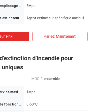
Pression de remplissage de la bouteille de conduite
6Mpa
t extincteur
Agent extincteur spécifique aux huiles comestibles
eur Prix
Parlez Maintenant.
'extinction d'incendie pour
s uniques
MOQ:
1 ensemble
Pression de service maximale de l'appareil
1Mpa
Température de fonctionnement
0-50 ℃