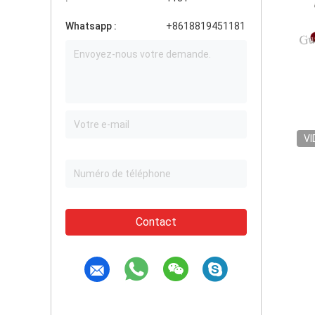
Whatsapp :
+8618819451181
VI
Contact