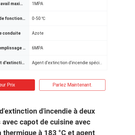
Pression de travail maximale de l'appareil
1MPA
Température de fonctionnement
0-50 ℃
e conduite
Azote
Pression de remplissage de la bouteille de conduite
6MPA
Nom de l'agent d'extinction d'incendie
Agent d'extinction d'incendie spécifique à l'huile comestible
eur Prix
Parlez Maintenant.
'extinction d'incendie à deux
s avec capot de cuisine avec
n thermique à 183 °C et agent