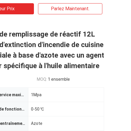
eur Prix
Parlez Maintenant.
de remplissage de réactif 12L
'extinction d'incendie de cuisine
le à base d'azote avec un agent
 spécifique à l'huile alimentaire
MOQ:
1 ensemble
Pression de service maximale de l'appareil
1Mpa
Température de fonctionnement
0-50 ℃
Nom du gaz d'entraînement
Azote