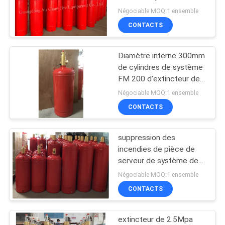
télécommunications
Négociable MOQ:1 ensemble
CONTACTS
PLAN
5
DU
Agent propre Fire
Diamètre interne 300mm
SITE
de cylindres de système
Suppression System
FM 200 d'extincteur de
pièce de serveur
PRIVACY
Négociable MOQ:1 ensemble
CONTACTS
POLICY
suppression des
19
incendies de pièce de
Système de
serveur de système de
gaz de 120ltr 150ltr
Négociable MOQ:1 ensemble
suppression des
180ltr FM200
CONTACTS
incendies de CO2
extincteur de 2.5Mpa