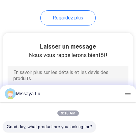
67
Regardez plus
FM 200 cylindres
Laisser un message
Nous vous rappellerons bientôt!
39
Novec 1230
Missaya Lu
cylindres
9:18 AM
Good day, what product are you looking for?