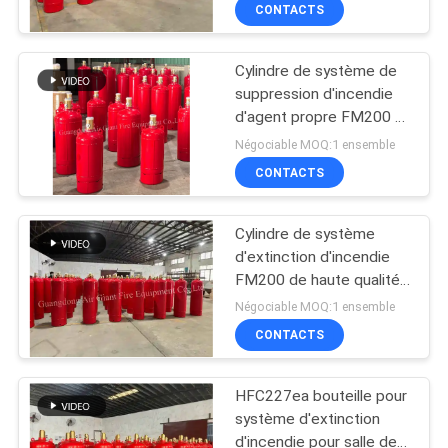
d'UPS
CONTACTS
NOUS
1230
Cylindre de système de
VISITE
62
suppression d'incendie
D'USINE
d'agent propre FM200 à
Système de
faible ODP
Négociable MOQ:1 ensemble
suppression des
CONTRÔLE
CONTACTS
incendies de gaz
DE
Cylindre de système
QUALITÉ
inerte
d'extinction d'incendie
FM200 de haute qualité
47
sans résidu pour salle de
TÉLÉCHARGER
Négociable MOQ:1 ensemble
batteries
Système d'extinction
CONTACTS
DEMANDEZ
des incendies de
HFC227ea bouteille pour
UNE
cuisine
système d'extinction
CITATION
d'incendie pour salle de