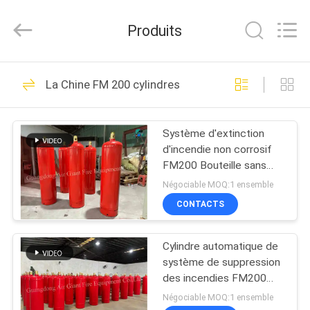
2026
Guangdong
Air
Produits
Giant
Fire
Equipment
Co.,Ltd..
MAISON
All
110
Rights
La Chine FM 200 cylindres
Reserved.
système de
PRODUITS
suppression des
Système d'extinction
d'incendie non corrosif
incendies fm200
EXPOSITION
FM200 Bouteille sans
DE
pollution pour salle de
Négociable MOQ:1 ensemble
stockage
VR
CONTACTS
38
Système de
Cylindre automatique de
À
système de suppression
PROPOS
suppression des
des incendies FM200
sans résidu pour la pièce
DE
Négociable MOQ:1 ensemble
incendies de Novec