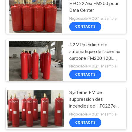
HFC 227ea FM200 pour
Data Center
9
Négociable MOQ:1 ensemble
Agent propre de
CONTACTS
suppression des
4.2MPa extincteur
incendies
automatique de l'acier au
carbone FM200 120L
150L 180L
Négociable MOQ:1 ensemble
CONTACTS
18
Extincteur
Système FM de
suppression des
automatique
incendies de HFC227ea
200 cylindres dans l'ODM
Négociable MOQ:1 ensemble
d'OEM de chambre
CONTACTS
sourde