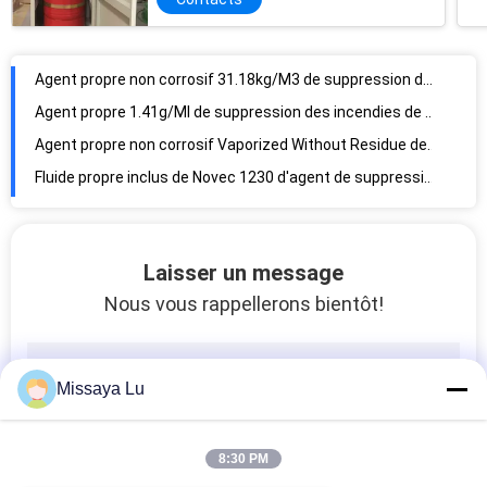
Agent propre non corrosif 31.18kg/M3 de suppression des incendies de Heptafluoropropane FM200
Agent propre 1.41g/Ml de suppression des incendies de Heptafluoropropane HFC-227ea
Agent propre non corrosif Vaporized Without Residue de suppression des incendies de Novec 1230
Fluide propre inclus de Novec 1230 d'agent de suppression des incendies d'inondation pour la bibliothèque
Extincteur FM200 automatique accrochant sans résidu pour la pièce d'UPS
Extincteur de système d'extinction du contrôle de température HFC 227ea 20Ltr
systèmes FM200 de suppression des incendies de 30Ltr HFC227ea pour la pièce de télécommunication
Laisser un message
Extincteur suspendu au plafond automatique de système de l'extinction FM200 8L 10L 16L
Nous vous rappellerons bientôt!
Système suspendu automatique inclus HFC-227ea d'extincteur de l'inondation 1.6MPa
Le contrôle de température 1.6Mpa Data Center la suppression des incendies FM 200
Missaya Lu
extincteur automatique de 1.6MPa 10L FM200 sans résidu pour la pièce de batterie
Extincteur automatique du contrôle de température 68℃ HFC 227ea sans résidu
Agent propre System Welded Cylinder de Novec d'acier au carbone et d'aluminium
8:30 PM