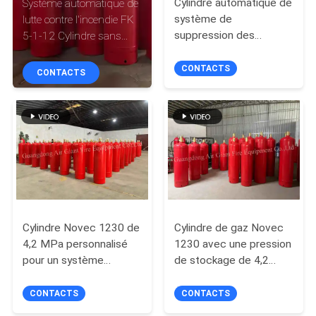
Cylindre automatique de
Système automatique de
NOUS
système de
lutte contre l'incendie FK
suppression des
5-1-12 Cylindre sans
incendies Novec1230
pollution pour musée
VISITE
sans pollution pour la
CONTACTS
CONTACTS
D'USINE
chambre anéchoïque
CONTRÔLE
DE
QUALITÉ
TÉLÉCHARGER
Cylindre Novec 1230 de
Cylindre de gaz Novec
4,2 MPa personnalisé
1230 avec une pression
pour un système
de stockage de 4,2
DEMANDEZ
d'extinction des
MPa pour la
UNE
incendies sans résidus
suppression des
CONTACTS
CONTACTS
CITATION
incendies sans pollution