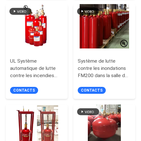
dans les salles
électriques
PLAN
DU
SITE
PRIVACY
UL Système
Système de lutte
automatique de lutte
contre les inondations
POLICY
contre les incendies
FM200 dans la salle de
dans le centre de
télécommunication
données FM200
CONTACTS
CONTACTS