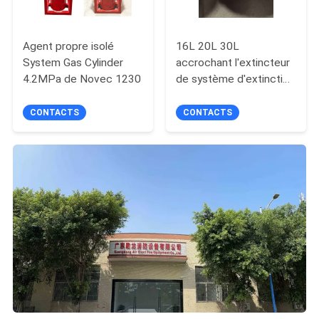
Agent propre isolé
16L 20L 30L
System Gas Cylinder
accrochant l'extincteur
4.2MPa de Novec 1230
de système d'extinction
du gaz Fm200
CONTACTS
CONTACTS