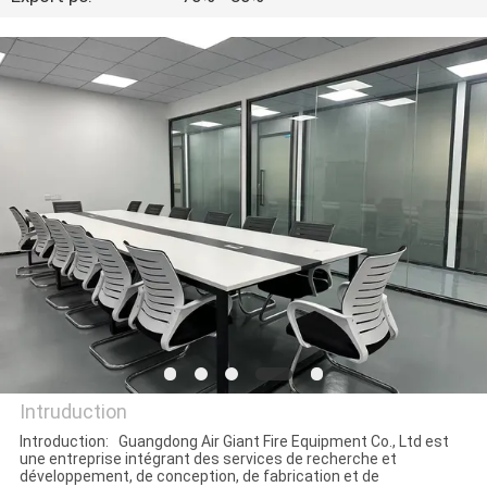
NOUS
VISITE
D'USINE
CONTRÔLE
DE
QUALITÉ
TÉLÉCHARGER
DEMANDEZ
Intruduction
UNE
Introduction: Guangdong Air Giant Fire Equipment Co., Ltd est
une entreprise intégrant des services de recherche et
Guangdong Air Giant Fire
CITATION
développement, de conception, de fabrication et de