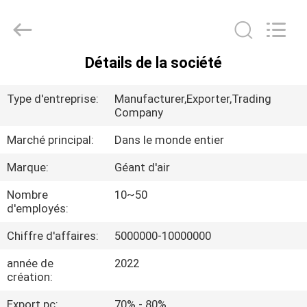
2026
Guangdong
Air
Giant
Fire
Equipment
Détails de la société
Co.,Ltd..
MAISON
All
Rights
Reserved.
Type d'entreprise:
Manufacturer,Exporter,Trading
PRODUITS
Company
Marché principal:
Dans le monde entier
EXPOSITION
Marque:
Géant d'air
DE
Nombre
10~50
VR
d'employés:
Chiffre d'affaires:
5000000-10000000
À
année de
2022
PROPOS
création:
DE
Export pc:
70% - 80%