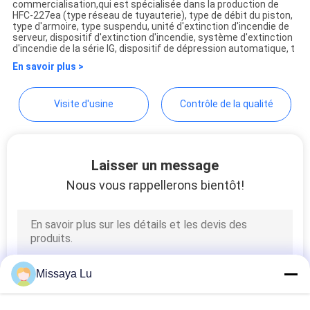
commercialisation,qui est spécialisée dans la production de
Equipment Co.,Ltd.
HFC-227ea (type réseau de tuyauterie), type de débit du piston,
type d'armoire, type suspendu, unité d'extinction d'incendie de
PLAN
serveur, dispositif d'extinction d'incendie, système d'extinction
d'incendie de la série IG, dispositif de dépression automatique, t
DU
En savoir plus >
SITE
Visite d'usine
Contrôle de la qualité
PRIVACY
POLICY
Laisser un message
Nous vous rappellerons bientôt!
Missaya Lu