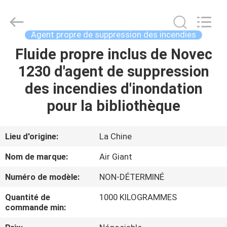
2026
Guangdong
Air
Giant
Fire
Agent propre de suppression des incendies
Equipment
Co.,Ltd..
Fluide propre inclus de Novec
MAISON
All
Rights
Reserved.
1230 d'agent de suppression
PRODUITS
des incendies d'inondation
pour la bibliothèque
EXPOSITION
DE
Lieu d'origine:
La Chine
VR
Nom de marque:
Air Giant
Numéro de modèle:
NON-DÉTERMINÉ
À
Quantité de
1000 KILOGRAMMES
PROPOS
commande min:
DE