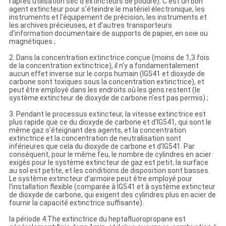
l'après utilisation sec d'extincteurs de poudre). C'est un bon
agent extincteur pour s'éteindre le matériel électronique, les
instruments et l'équipement de précision, les instruments et
les archives précieuses, et d'autres transporteurs
d'information documentaire de supports de papier, en soie ou
magnétiques ;
2. Dans la concentration extinctrice conçue (moins de 1,3 fois
de la concentration extinctrice), il n'y a fondamentalement
aucun effet inverse sur le corps humain (IG541 et dioxyde de
carbone sont toxiques sous la concentration extinctrice), et
peut être employé dans les endroits où les gens restent (le
système extincteur de dioxyde de carbone n'est pas permis) ;
3. Pendant le processus extincteur, la vitesse extinctrice est
plus rapide que ce du dioxyde de carbone et d'IG541, qui sont le
même gaz s'éteignant des agents, et la concentration
extinctrice et la concentration de neutralisation sont
inférieures que cela du dioxyde de carbone et d'IG541. Par
conséquent, pour le même feu, le nombre de cylindres en acier
exigés pour le système extincteur de gaz est petit, la surface
au sol est petite, et les conditions de disposition sont basses.
Le système extincteur d'armoire peut être employé pour
l'installation flexible (comparée à IG541 et à système extincteur
de dioxyde de carbone, qui exigent des cylindres plus en acier de
fournir la capacité extinctrice suffisante).
la période 4.The extinctrice du heptafluoropropane est