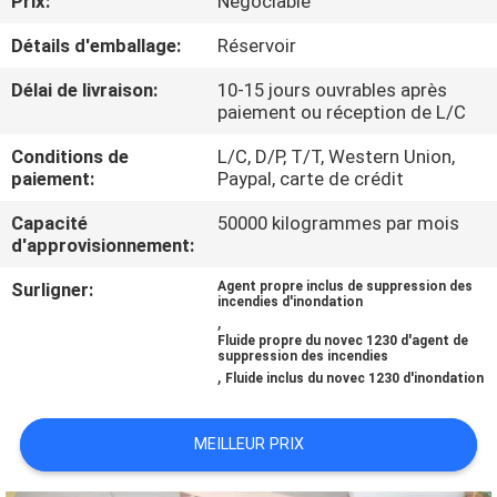
Prix:
Négociable
NOUS
Détails d'emballage:
Réservoir
VISITE
Délai de livraison:
10-15 jours ouvrables après
paiement ou réception de L/C
D'USINE
Conditions de
L/C, D/P, T/T, Western Union,
paiement:
Paypal, carte de crédit
CONTRÔLE
Capacité
50000 kilogrammes par mois
DE
d'approvisionnement:
QUALITÉ
Surligner:
Agent propre inclus de suppression des
incendies d'inondation
,
TÉLÉCHARGER
Fluide propre du novec 1230 d'agent de
suppression des incendies
,
Fluide inclus du novec 1230 d'inondation
DEMANDEZ
MEILLEUR PRIX
UNE
CITATION