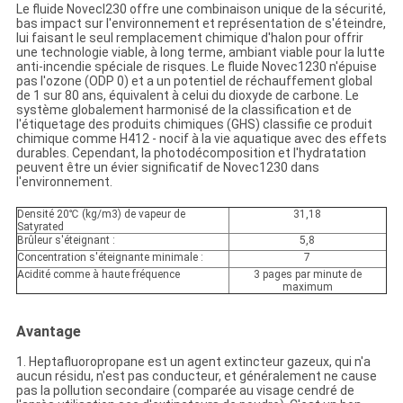
Le fluide Novecl230 offre une combinaison unique de la sécurité,
bas impact sur l'environnement et représentation de s'éteindre,
lui faisant le seul remplacement chimique d'halon pour offrir
une technologie viable, à long terme, ambiant viable pour la lutte
anti-incendie spéciale de risques. Le fluide Novec1230 n'épuise
pas l'ozone (ODP 0) et a un potentiel de réchauffement global
de 1 sur 80 ans, équivalent à celui du dioxyde de carbone. Le
système globalement harmonisé de la classification et de
l'étiquetage des produits chimiques (GHS) classifie ce produit
chimique comme H412 - nocif à la vie aquatique avec des effets
durables. Cependant, la photodécomposition et l'hydratation
peuvent être un évier significatif de Novec1230 dans
l'environnement.
Densité 20℃ (kg/m3) de vapeur de
31,18
Satyrated
Brûleur s'éteignant :
5,8
Concentration s'éteignante minimale :
7
Acidité comme à haute fréquence
3 pages par minute de
maximum
Avantage
1. Heptafluoropropane est un agent extincteur gazeux, qui n'a
aucun résidu, n'est pas conducteur, et généralement ne cause
pas la pollution secondaire (comparée au visage cendré de