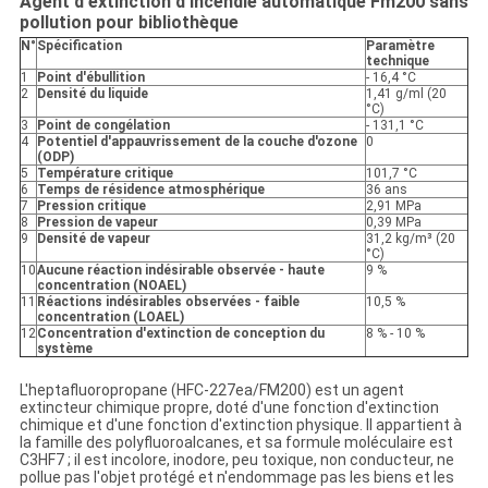
Agent d'extinction d'incendie automatique Fm200 sans
pollution pour bibliothèque
N°
S
pécification
Paramètre
technique
1
Point d'ébullition
- 16,4 °C
2
Densité du liquide
1,41 g/ml (20
°C)
3
Point de congélation
- 131,1 °C
4
Potentiel d'appauvrissement de la couche d'ozone
0
(ODP)
5
Température critique
101,7 °C
6
Temps de résidence atmosphérique
36 ans
7
Pression critique
2,91 MPa
8
Pression de vapeur
0,39 MPa
9
Densité de vapeur
31,2 kg/m³ (20
°C)
10
Aucune réaction indésirable observée - haute
9 %
concentration (NOAEL)
11
Réactions indésirables observées - faible
10,5 %
concentration (LOAEL)
12
Concentration d'extinction de conception du
8 % - 10 %
système
L'heptafluoropropane (HFC-227ea/FM200) est un agent
extincteur chimique propre, doté d'une fonction d'extinction
chimique et d'une fonction d'extinction physique. Il appartient à
la famille des polyfluoroalcanes, et sa formule moléculaire est
C3HF7 ; il est incolore, inodore, peu toxique, non conducteur, ne
pollue pas l'objet protégé et n'endommage pas les biens et les