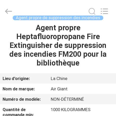
2026
Guangdong
Air
Giant
Fire
Agent propre de suppression des incendies
Equipment
Co.,Ltd..
Agent propre
MAISON
All
Rights
Reserved.
Heptafluoropropane Fire
PRODUITS
Extinguisher de suppression
des incendies FM200 pour la
EXPOSITION
bibliothèque
DE
VR
Lieu d'origine:
La Chine
Nom de marque:
Air Giant
À
Numéro de modèle:
NON-DÉTERMINÉ
PROPOS
Quantité de
1000 KILOGRAMMES
DE
commande min: