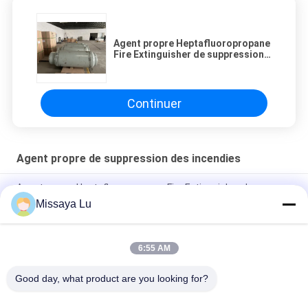
Agent propre Heptafluoropropane
Fire Extinguisher de suppression
des incendies FM200 pour la
bibliothèque
Continuer
Agent propre de suppression des incendies
Agent propre Heptafluoropropane Fire Extinguisher de
suppression des incendies FM200 pour la bibliothèque
Missaya Lu
Agents anti-incendie FM200 écologiques sans pollution pour
les salles de serveurs
6:55 AM
FK 5-1-12 Agents de lutte contre les incendies sans pollution
Good day, what product are you looking for?
Catégories populaires
Tous