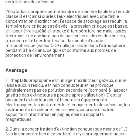
installations de précision.
L'heptafluoropropane peut éteindre de manière fiable les feux de
classe B et C ainsi que les feux électriques avec une faible
concentration d'extinction ; l'espace de stockage est réduit, la
température critique est élevée, la pression critique est basse,
et il peut être liquéfié et stocké à température normale ; après
libération, il ne contient pas de particules ni de résidus huileux,
n'a aucun effet destructeur sur la couche d'ozone
atmosphérique (valeur ODP nulle) et reste dans l'atmosphère
pendant 31 à 42 ans, ce qui est conforme aux normes de
protection de l'environnement.
Avantage
1. L'heptafluoropropane est un agent extincteur gazeux, qui ne
laisse aucun résidu, est non conducteur et ne provoque
généralement pas de pollution secondaire (comparé à l'aspect
grisâtre des extincteurs à poudre après utilisation). C'est un
bon agent extincteur pour éteindre les équipements
électroniques, les instruments et équipements de précision, les
instruments de valeur et les archives, ainsi que d'autres
supports d'information en papier, soie ou supports
magnétiques ;
2. Dans la concentration d'extinction conçue (pas moins de 1,3
fois la concentration d'extinction), il n'y a pratiquement aucun