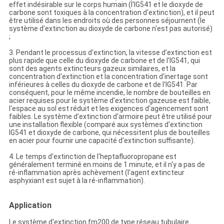
effet indésirable sur le corps humain (l'IG541 et le dioxyde de
carbone sont toxiques à la concentration d'extinction), et il peut
être utilisé dans les endroits où des personnes séjournent (le
système d'extinction au dioxyde de carbone n'est pas autorisé)
;
3. Pendant le processus d'extinction, la vitesse d'extinction est
plus rapide que celle du dioxyde de carbone et de l'IG541, qui
sont des agents extincteurs gazeux similaires, et la
concentration d'extinction et la concentration d'inertage sont
inférieures à celles du dioxyde de carbone et de l'IG541. Par
conséquent, pour le même incendie, le nombre de bouteilles en
acier requises pour le système d'extinction gazeuse est faible,
l'espace au sol est réduit et les exigences d'agencement sont
faibles. Le système d'extinction d'armoire peut être utilisé pour
une installation flexible (comparé aux systèmes d'extinction
IG541 et dioxyde de carbone, qui nécessitent plus de bouteilles
en acier pour fournir une capacité d'extinction suffisante).
4. Le temps d'extinction de l'heptafluoropropane est
généralement terminé en moins de 1 minute, et il n'y a pas de
ré-inflammation après achèvement (l'agent extincteur
asphyxiant est sujet à la ré-inflammation).
Application
Le système d'extinction fm200 de type réseau tubulaire