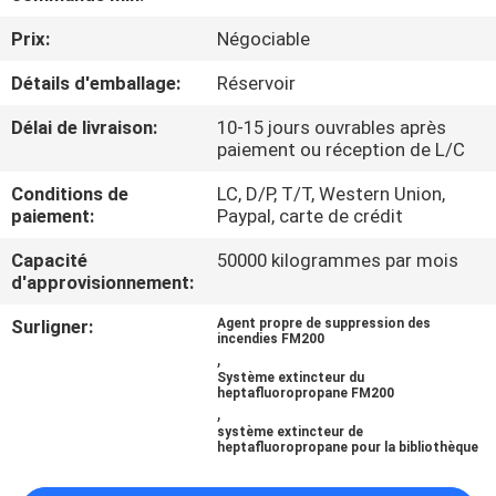
NOUS
Prix:
Négociable
Détails d'emballage:
Réservoir
VISITE
D'USINE
Délai de livraison:
10-15 jours ouvrables après
paiement ou réception de L/C
CONTRÔLE
Conditions de
LC, D/P, T/T, Western Union,
paiement:
Paypal, carte de crédit
DE
Capacité
50000 kilogrammes par mois
QUALITÉ
d'approvisionnement:
Surligner:
Agent propre de suppression des
TÉLÉCHARGER
incendies FM200
,
Système extincteur du
heptafluoropropane FM200
DEMANDEZ
,
système extincteur de
UNE
heptafluoropropane pour la bibliothèque
CITATION