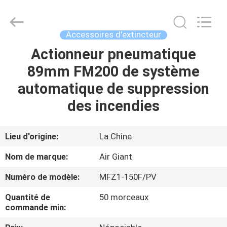
2026
Guangdong
Air
Giant
Fire
Accessoires d'extincteur
Equipment
Co.,Ltd..
Actionneur pneumatique
MAISON
All
Rights
Reserved.
89mm FM200 de système
PRODUITS
automatique de suppression
des incendies
EXPOSITION
DE
Lieu d'origine:
La Chine
VR
Nom de marque:
Air Giant
Numéro de modèle:
MFZ1-150F/PV
À
Quantité de
50 morceaux
PROPOS
commande min:
DE