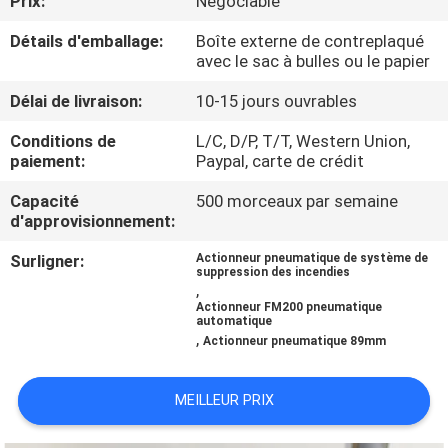
Prix:
Négociable
NOUS
Détails d'emballage:
Boîte externe de contreplaqué
avec le sac à bulles ou le papier
VISITE
Délai de livraison:
10-15 jours ouvrables
D'USINE
Conditions de
L/C, D/P, T/T, Western Union,
paiement:
Paypal, carte de crédit
CONTRÔLE
Capacité
500 morceaux par semaine
DE
d'approvisionnement:
QUALITÉ
Surligner:
Actionneur pneumatique de système de
suppression des incendies
,
TÉLÉCHARGER
Actionneur FM200 pneumatique
automatique
,
Actionneur pneumatique 89mm
DEMANDEZ
MEILLEUR PRIX
UNE
CITATION