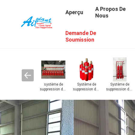
A Propos De
Aperçu
Nous
Demande De
Soumission
30
Cylindres de
Cylindres de
Accessoires
Système
s
gaz d'Argonite
CO2
d'extincteur
d'extinction des
incendies de
cuisine