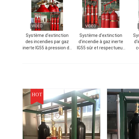
VIDEO
VIDEO
Système d'extinction
Système d'extinction
Sy
des incendies par gaz
d'incendie à gaz inerte
d'
inerte IG55 à pression de
IG55 sûr et respectueux
c
fonctionnement de 150
de l'environnement avec
à 300 bar et
activation manuelle
température de
électrique pour usage
stockage de -10 à 50 °C
industriel
pour les centres de
données
HOT