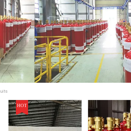
duits
HOT