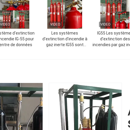
VIDEO
VIDEO
VIDEO
stème d'extinction
Les systèmes
IG55 Les systèm
incendie IG-55 pour
d'extinction d'incendie à
d'extinction des
entre de données
gaz inerte IG55 sont
incendies par gaz in
sûrs pour les personnes
sont rapides,
et les équipements
respectueux de
sensibles
l'environnement et 