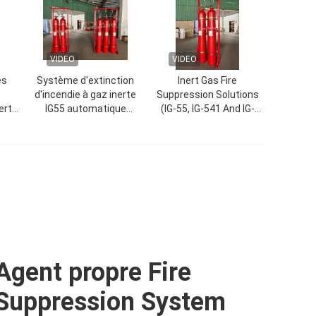
VIDEO
VIDEO
es
Système d'extinction
Inert Gas Fire
d'incendie à gaz inerte
Suppression Solutions
erte
IG55 automatique
(IG-55, IG-541 And IG-
avancé
100)
sûrs
Agent propre Fire
Suppression System