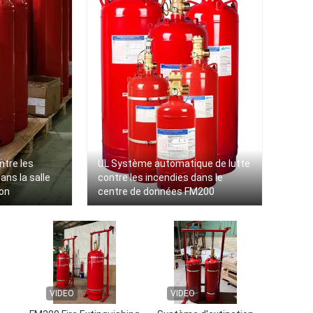
ntre les
UL Système automatique de lutte
ns la salle
contre les incendies dans le
on
centre de données FM200
VIDEO
VIDEO