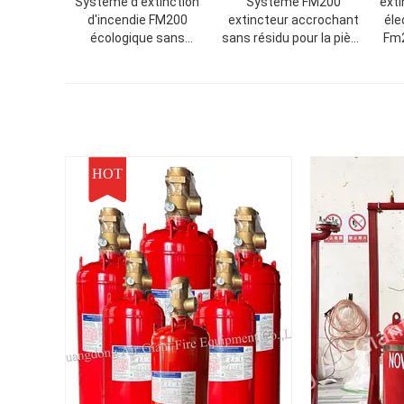
Système d'extinction
Système FM200
ext
d'incendie FM200
extincteur accrochant
éle
écologique sans
sans résidu pour la pièce
Fm2
pollution Pour les
d'UPS
archives
HOT