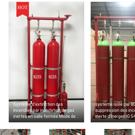
HOT
Système d'extinction des
système isolé par 8
incendies par inondation de gaz
suppression des inc
inertes en salle fermée Mode de
inerte d'Inergen IG 5
démarrage électrique
automatique -10°C à 50°C