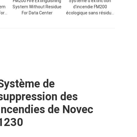
FM200 Fire Extinguishing
Système d'extinction
tem
System Without Residue
d'incendie FM200
For
For Data Center
écologique sans résidus
pour salle UPS
Système de
suppression des
incendies de Novec
1230