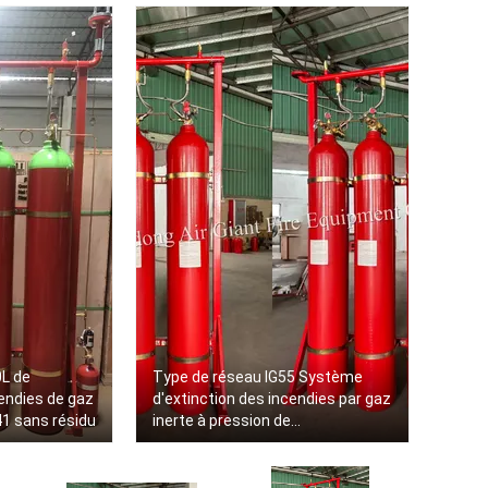
0L de
Type de réseau IG55 Système
endies de gaz
d'extinction des incendies par gaz
41 sans résidu
inerte à pression de
fonctionnement de 150 à 300 bar,
température de stockage de -10 à
50 °C et alarme sonore et visuelle