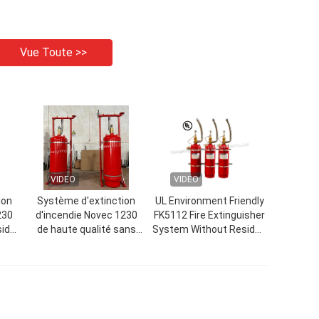
Vue Toute >>
VIDEO
VIDEO
ion
Système d'extinction
UL Environment Friendly
230
d'incendie Novec 1230
FK5112 Fire Extinguisher
sidu
de haute qualité sans
System Without Residue
ries
pollution pour les
In UPS Room
archives