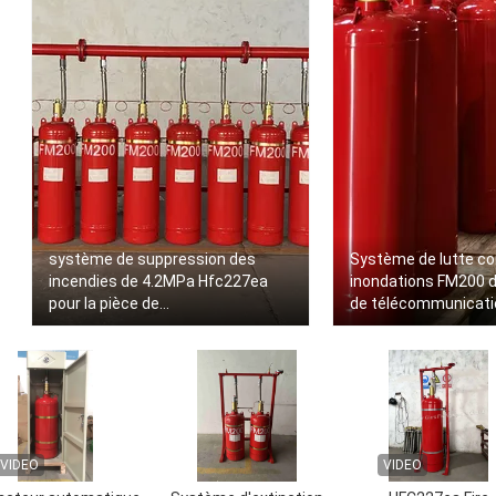
système de suppression des
Système de lutte co
incendies de 4.2MPa Hfc227ea
inondations FM200 da
pour la pièce de
de télécommunicati
télécommunication
VIDEO
VIDEO