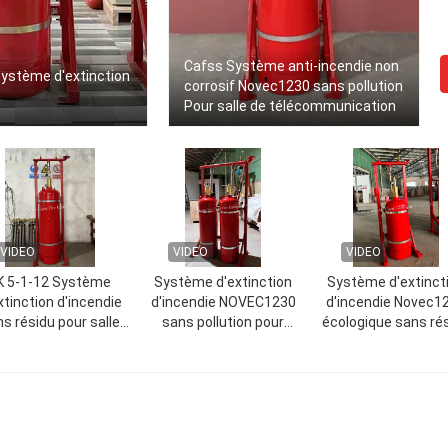
Cafss Système anti-incendie non
stème d'extinction
corrosif Novec1230 sans pollution
Pour salle de télécommunication
VIDEO
VIDEO
VIDEO
K 5-1-12 Système
Système d'extinction
Système d'extinct
xtinction d'incendie
d'incendie NOVEC1230
d'incendie Novec1
s résidu pour salle
sans pollution pour
écologique sans ré
électrique
musée
pour salle de batte