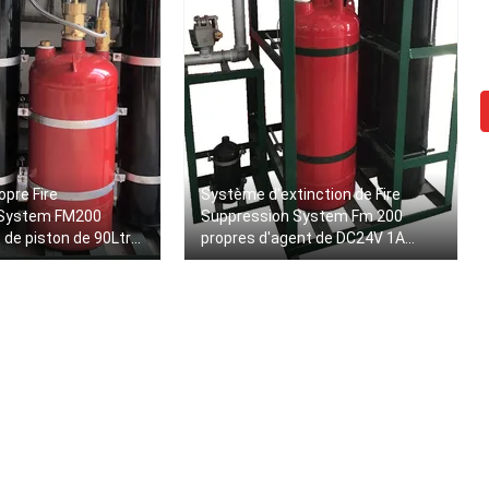
opre Fire
Système d'extinction de Fire
 System FM200
Suppression System Fm 200
de piston de 90Ltr
propres d'agent de DC24V 1A
4.2MPa