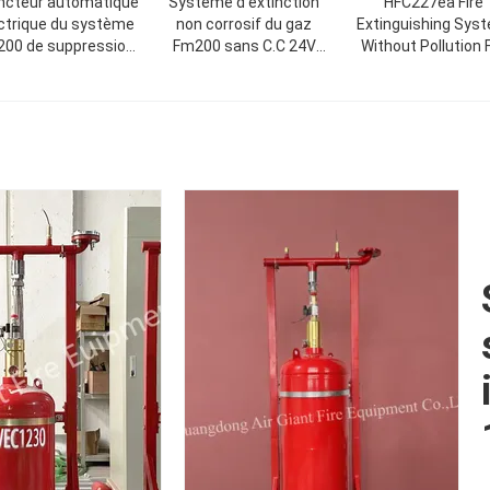
incteur automatique
Système d'extinction
HFC227ea Fire
ctrique du système
non corrosif du gaz
Extinguishing Sys
00 de suppression
Fm200 sans C.C 24V
Without Pollution 
des incendies du
1.6A de pollution
Storage Room
Cabinet 2.5MPa