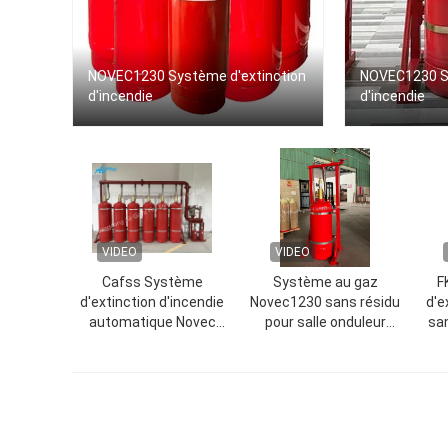
NOVEC1230 Système d'extinction
NOVEC1230 Sy
d'incendie
d'incendie
VIDEO
VIDEO
Cafss Système
Système au gaz
F
d'extinction d'incendie
Novec1230 sans résidu
d'e
automatique Novec
pour salle onduleur
san
1230 sans pollution Pour
(UPS)
salle de
télécommunication