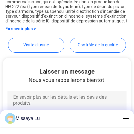
commercialisation,qui est spécialisée dans la production de
Equipment Co.,Ltd.
HFC-227ea (type réseau de tuyauterie), type de débit du piston,
type d'armoire, type suspendu, unité d'extinction d'incendie de
PLAN
serveur, dispositif d'extinction d'incendie, système d'extinction
d'incendie de la série IG, dispositif de dépression automatique, t
DU
En savoir plus >
SITE
Visite d'usine
Contrôle de la qualité
PRIVACY
POLICY
Laisser un message
Nous vous rappellerons bientôt!
Missaya Lu