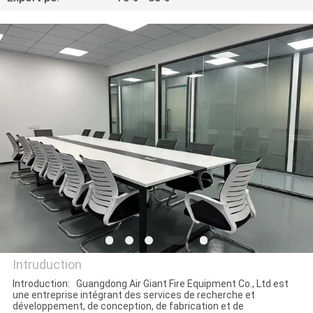
NOUS
VISITE
D'USINE
CONTRÔLE
DE
QUALITÉ
TÉLÉCHARGER
DEMANDEZ
Intruduction
UNE
Introduction: Guangdong Air Giant Fire Equipment Co., Ltd est
une entreprise intégrant des services de recherche et
Guangdong Air Giant Fire
CITATION
développement, de conception, de fabrication et de