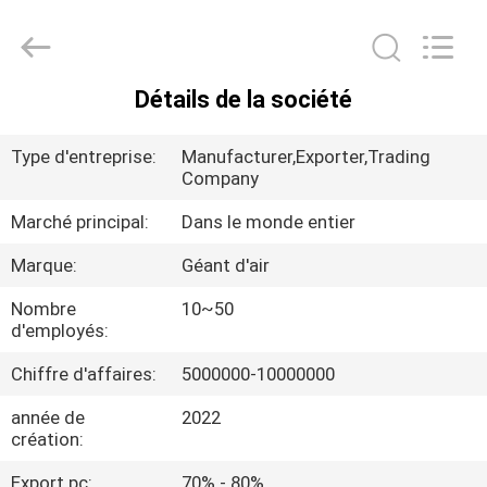
2026
Guangdong
Air
Giant
Fire
Equipment
Détails de la société
Co.,Ltd..
MAISON
All
Rights
Reserved.
Type d'entreprise:
Manufacturer,Exporter,Trading
PRODUITS
Company
Marché principal:
Dans le monde entier
EXPOSITION
Marque:
Géant d'air
DE
Nombre
10~50
VR
d'employés:
Chiffre d'affaires:
5000000-10000000
À
année de
2022
PROPOS
création:
DE
Export pc:
70% - 80%