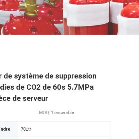
r de système de suppression
ndies de CO2 de 60s 5.7MPa
ièce de serveur
MOQ:
1 ensemble
indre
70Ltr