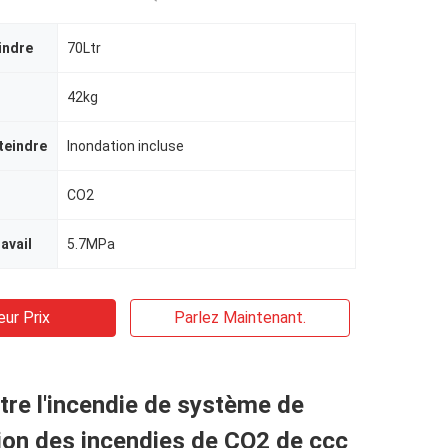
indre
70Ltr
42kg
teindre
Inondation incluse
CO2
avail
5.7MPa
eur Prix
Parlez Maintenant.
tre l'incendie de système de
ion des incendies de CO2 de ccc