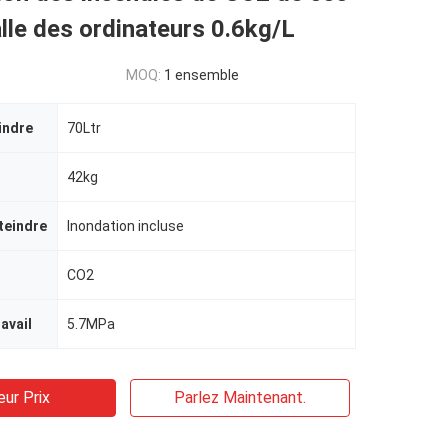
alle des ordinateurs 0.6kg/L
MOQ:
1 ensemble
indre
70Ltr
42kg
teindre
Inondation incluse
CO2
avail
5.7MPa
eur Prix
Parlez Maintenant.