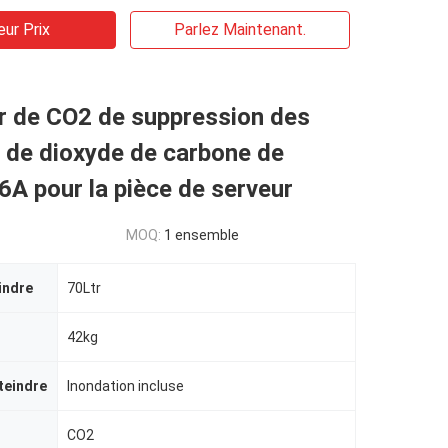
eur Prix
Parlez Maintenant.
r de CO2 de suppression des
 de dioxyde de carbone de
A pour la pièce de serveur
MOQ:
1 ensemble
indre
70Ltr
42kg
teindre
Inondation incluse
CO2