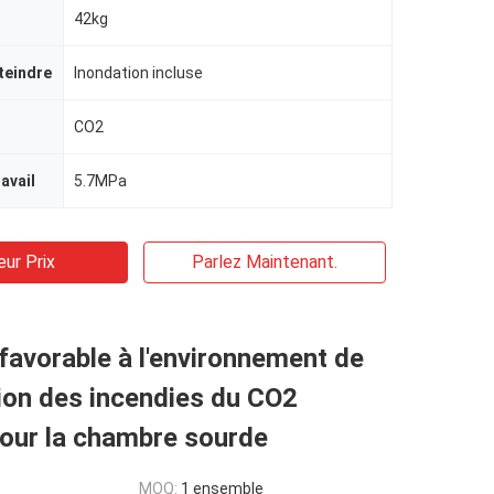
42kg
teindre
Inondation incluse
CO2
avail
5.7MPa
eur Prix
Parlez Maintenant.
avorable à l'environnement de
ion des incendies du CO2
pour la chambre sourde
MOQ:
1 ensemble