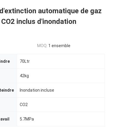
'extinction automatique de gaz
 CO2 inclus d'inondation
MOQ:
1 ensemble
indre
70Ltr
42kg
teindre
Inondation incluse
CO2
avail
5.7MPa