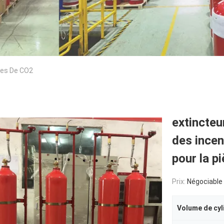
ies De CO2
extincteu
des ince
pour la p
Prix:
Négociable
Volume de cyl