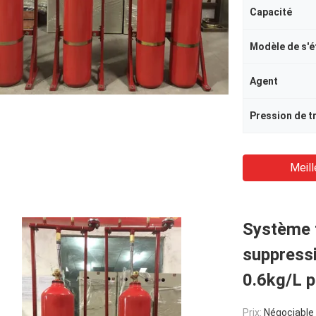
Capacité
Modèle de s'é
Agent
Pression de tr
Meill
Système f
suppress
0.6kg/L 
Prix:
Négociable