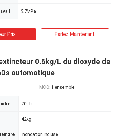
avail
5.7MPa
eur Prix
Parlez Maintenant.
xtincteur 0.6kg/L du dioxyde de
60s automatique
MOQ:
1 ensemble
indre
70Ltr
42kg
teindre
Inondation incluse