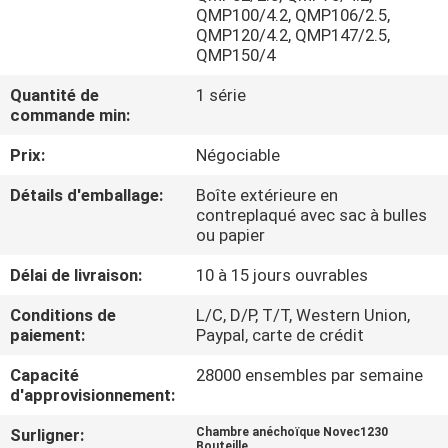
NOUS
QMP100/4.2, QMP106/2.5,
QMP120/4.2, QMP147/2.5,
QMP150/4
VISITE
Quantité de
1 série
D'USINE
commande min:
Prix:
Négociable
CONTRÔLE
Détails d'emballage:
Boîte extérieure en
DE
contreplaqué avec sac à bulles
ou papier
QUALITÉ
Délai de livraison:
10 à 15 jours ouvrables
TÉLÉCHARGER
Conditions de
L/C, D/P, T/T, Western Union,
paiement:
Paypal, carte de crédit
DEMANDEZ
Capacité
28000 ensembles par semaine
d'approvisionnement:
UNE
Surligner:
Chambre anéchoïque Novec1230
CITATION
Bouteille