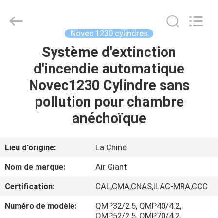
2026
Guangdong
Air
Giant
Fire
Novec 1230 cylindres
Equipment
Co.,Ltd..
Système d'extinction
MAISON
All
Rights
Reserved.
d'incendie automatique
PRODUITS
Novec1230 Cylindre sans
pollution pour chambre
EXPOSITION
anéchoïque
DE
VR
Lieu d'origine:
La Chine
Nom de marque:
Air Giant
À
Certification:
CAL,CMA,CNAS,ILAC-MRA,CCC
PROPOS
Numéro de modèle:
QMP32/2.5, QMP40/4.2,
DE
QMP52/2.5, QMP70/4.2,