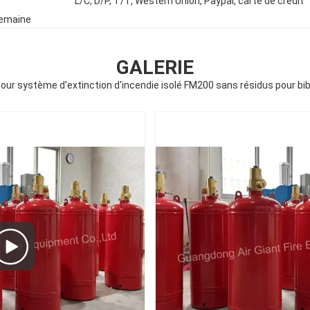
L/C, D/P, T/T, Western Union, Paypal, carte de crédit
semaine
GALERIE
pour système d'extinction d'incendie isolé FM200 sans résidus pour bi