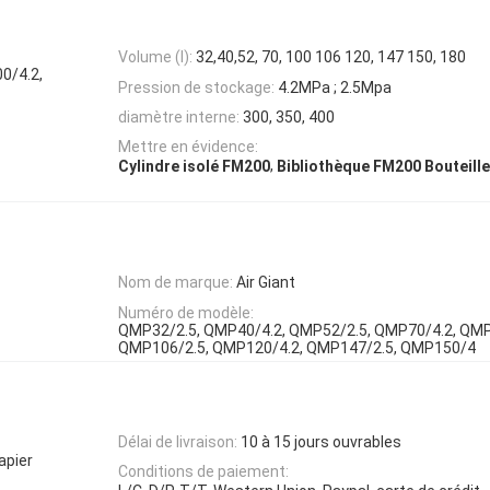
Volume (l):
32,40,52, 70, 100 106 120, 147 150, 180
0/4.2,
Pression de stockage:
4.2MPa ; 2.5Mpa
diamètre interne:
300, 350, 400
Mettre en évidence:
,
Cylindre isolé FM200
Bibliothèque FM200 Bouteille
Nom de marque:
Air Giant
Numéro de modèle:
QMP32/2.5, QMP40/4.2, QMP52/2.5, QMP70/4.2, QMP
QMP106/2.5, QMP120/4.2, QMP147/2.5, QMP150/4
Délai de livraison:
10 à 15 jours ouvrables
apier
Conditions de paiement: