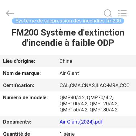
2026
Guangdong
Air
Giant
Fire
Système de suppression des incendies fm200
Equipment
Co.,Ltd..
FM200 Système d'extinction
MAISON
All
Rights
Reserved.
d'incendie à faible ODP
PRODUITS
Lieu d'origine:
Chine
EXPOSITION
Nom de marque:
Air Giant
DE
Certification:
CAL,CMA,CNAS,ILAC-MRA,CCC
VR
Numéro de modèle:
QMP40/4.2, QMP70/4.2,
QMP100/4.2, QMP120/4.2,
À
QMP150/4.2, QMP180/4.2
PROPOS
Documents:
Air Giant(2024).pdf
DE
Quantité de
1 série