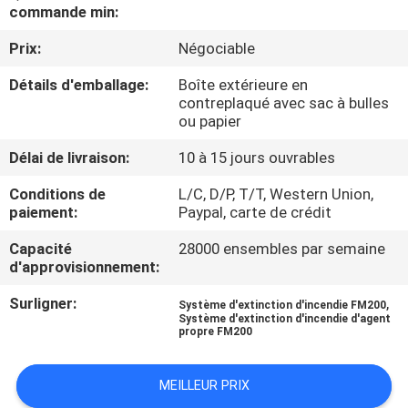
NOUS
commande min:
Prix:
Négociable
VISITE
Détails d'emballage:
Boîte extérieure en
D'USINE
contreplaqué avec sac à bulles
ou papier
Délai de livraison:
10 à 15 jours ouvrables
CONTRÔLE
DE
Conditions de
L/C, D/P, T/T, Western Union,
paiement:
Paypal, carte de crédit
QUALITÉ
Capacité
28000 ensembles par semaine
d'approvisionnement:
TÉLÉCHARGER
Surligner:
,
Système d'extinction d'incendie FM200
Système d'extinction d'incendie d'agent
propre FM200
DEMANDEZ
UNE
MEILLEUR PRIX
CITATION