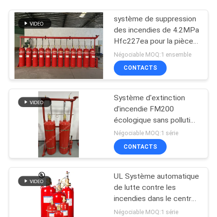
système de suppression
des incendies de 4.2MPa
Hfc227ea pour la pièce
de télécommunication
Négociable MOQ:1 ensemble
CONTACTS
Système d'extinction
d'incendie FM200
écologique sans pollution
Pour les archives
Négociable MOQ:1 série
CONTACTS
UL Système automatique
de lutte contre les
incendies dans le centre
de données FM200
Négociable MOQ:1 série