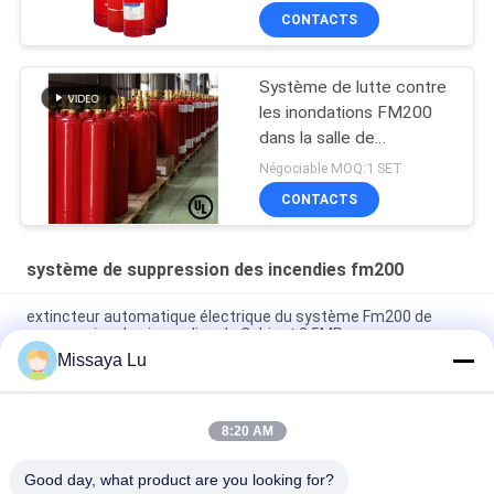
CONTACTS
Système de lutte contre
les inondations FM200
dans la salle de
télécommunication
Négociable MOQ:1 SET
CONTACTS
système de suppression des incendies fm200
extincteur automatique électrique du système Fm200 de
suppression des incendies du Cabinet 2.5MPa
Missaya Lu
Système d'extinction non corrosif du gaz Fm200 sans C.C 24V
1.6A de pollution
8:20 AM
Système d'extinction d'incendie HFC227ea sans pollution pour
salle de serveurs
Good day, what product are you looking for?