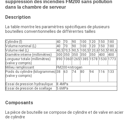
suppression des incendies FM200 sans pollution
dans la chambre de serveur
Description
La table montre les paramètres spécifiques de plusieurs
bouteilles conventionnelles de différentes tailles
Cylindre (l)
40
70
90
100
120
150
180
Volume nominal (L)
40
70
90
100
120
150
180
Volume réel (L)
40,5
70,5
90,5
100,5
120,6
150,5
180,6
Diamètre interne (millimètres)
300
350
350
350
350
400
400
Longueur totale (millimètres)
890
1060
1265
1385
1578
1530
1773
(valve y compris)
Milieu remplissant
FM200+nitrogen
Poids du cylindre (kilogrammes)
38
63
74
80
94
116
133
(valve y compris)
Essai de pression hydraulique
8.4MPa
Essai de pression de scellage
5.6MPa
Composants
La pièce de bouteille se compose de cylindre et de valve en acier
de cylindre