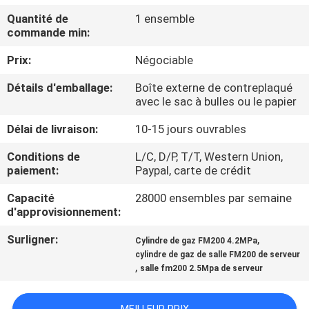
NOUS
Quantité de
1 ensemble
commande min:
VISITE
Prix:
Négociable
D'USINE
Détails d'emballage:
Boîte externe de contreplaqué
avec le sac à bulles ou le papier
CONTRÔLE
Délai de livraison:
10-15 jours ouvrables
DE
Conditions de
L/C, D/P, T/T, Western Union,
QUALITÉ
paiement:
Paypal, carte de crédit
Capacité
28000 ensembles par semaine
TÉLÉCHARGER
d'approvisionnement:
Surligner:
,
Cylindre de gaz FM200 4.2MPa
DEMANDEZ
cylindre de gaz de salle FM200 de serveur
,
salle fm200 2.5Mpa de serveur
UNE
CITATION