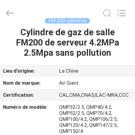
2026
Guangdong
Air
Giant
Fire
FM 200 cylindres
Equipment
Co.,Ltd..
Cylindre de gaz de salle
MAISON
All
Rights
Reserved.
FM200 de serveur 4.2MPa
PRODUITS
2.5Mpa sans pollution
EXPOSITION
Lieu d'origine:
La Chine
DE
Nom de marque:
Air Giant
VR
Certification:
CAL,CMA,CNAS,ILAC-MRA,CCC
Numéro de modèle:
QMP32/2.5, QMP40/4.2,
À
QMP52/2.5, QMP70/4.2,
PROPOS
QMP100/4.2, QMP106/2.5,
QMP120/4.2, QMP147/2.5,
DE
QMP150/4