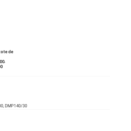
zote de
,
100
00
30, DMP140/30