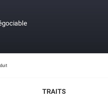
égociable
duit
TRAITS