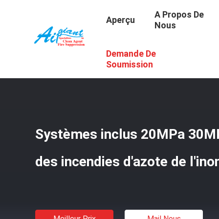
A Propos De
Aperçu
Nous
Demande De
Aperçu
/
Produits
/
Cylindres De Gaz D'Argonite
/
Système
Soumission
Systèmes inclus 20MPa 30MP
des incendies d'azote de l'ino
Meilleur Prix
Mail Nous