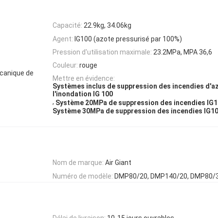
Capacité:
22.9kg, 34.06kg
Agent:
IG100 (azote pressurisé par 100%)
Pression d'utilisation maximale:
23.2MPa, MPA 36,6
Couleur:
rouge
écanique de
Mettre en évidence:
Systèmes inclus de suppression des incendies d'a
l'inondation IG 100
,
Système 20MPa de suppression des incendies IG
Système 30MPa de suppression des incendies IG1
Nom de marque:
Air Giant
Numéro de modèle:
DMP80/20, DMP140/20, DMP80/
Délai de livraison:
10-15 jours ouvrables