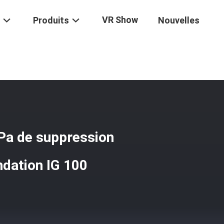
VR Show
Produits
Nouvelles
s Inclus 20MPa 30MPa De Suppression Des Incendies D'azote De L'in
a de suppression
ndation IG 100