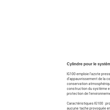
Cylindre pour le systèm
IG100 emploie l'azote pres
d'appauvrissement de la co
conservation atmosphérique
construction du système ext
protection de l'environnemen
Caractéristiques IG100 : pro
aucune tache provoquée en s'