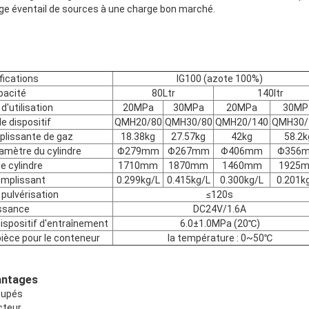
large éventail de sources à une charge bon marché.
fications
IG100 (azote 100%)
pacité
80Ltr
140ltr
d'utilisation
20MPa
30MPa
20MPa
30MP
e dispositif
QMH20/80
QMH30/80
QMH20/140
QMH30/
plissante de gaz
18.38kg
27.57kg
42kg
58.2k
amètre du cylindre
Φ279mm
Φ267mm
Φ406mm
Φ356
de cylindre
1710mm
1870mm
1460mm
1925
emplissant
0.299kg/L
0.415kg/L
0.300kg/L
0.201k
pulvérisation
≤120s
ssance
DC24V/1.6A
ispositif d'entraînement
6.0±1.0MPa (20℃)
pièce pour le conteneur
la température : 0~50℃
antages
cupés
cteur