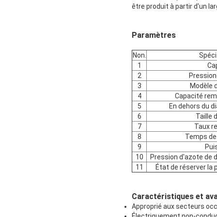
être produit à partir d'un 
Paramètres
Non.
Spéci
1
Ca
2
Pression 
3
Modèle d
4
Capacité rem
5
En dehors du di
6
Taille 
7
Taux r
8
Temps de 
9
Pui
10
Pression d'azote de d
11
État de réserver la 
Caractéristiques et av
Approprié aux secteurs oc
Électriquement non-condu