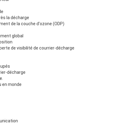
de
rès la décharge
ement de la couche d'ozone (ODP)
ment global
sition
erte de visibilité de courrier-décharge
cupés
rrier-décharge
e.
où en monde
unication