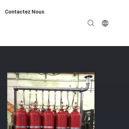
Contactez Nous
rte De 80L IG 100 Pour La Pièce De Télécommunication