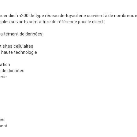
incendie fm200 de type réseau de tuyauterie convient à de nombreux en
les suivants sont à titre de référence pour le client :
raitement de données
 sites cellulaires
e haute technologie
ation
t de données
erie
es
ment