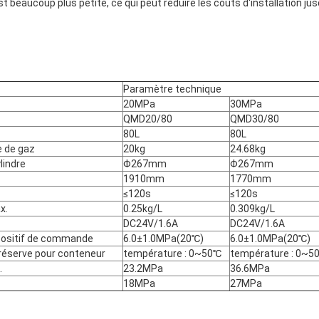
t beaucoup plus petite, ce qui peut réduire les coûts d'installation jus
Paramètre technique
20MPa
30MPa
QMD20/80
QMD30/80
80L
80L
e de gaz
20kg
24.68kg
lindre
Φ267mm
Φ267mm
1910mm
1770mm
≤120s
≤120s
x.
0.25kg/L
0.309kg/L
DC24V/1.6A
DC24V/1.6A
spositif de commande
6.0±1.0MPa(20℃)
6.0±1.0MPa(20℃)
 réserve pour conteneur
température : 0~50℃
température : 0~5
.
23.2MPa
36.6MPa
18MPa
27MPa