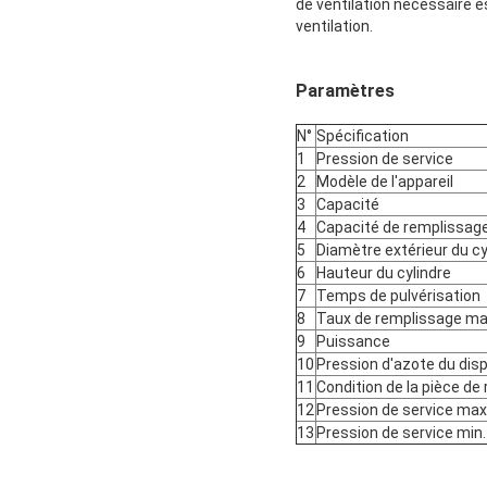
de ventilation nécessaire es
ventilation.
Paramètres
N°
Spécification
1
Pression de service
2
Modèle de l'appareil
3
Capacité
4
Capacité de remplissag
5
Diamètre extérieur du cy
6
Hauteur du cylindre
7
Temps de pulvérisation
8
Taux de remplissage ma
9
Puissance
10
Pression d'azote du di
11
Condition de la pièce de
12
Pression de service max
13
Pression de service min.