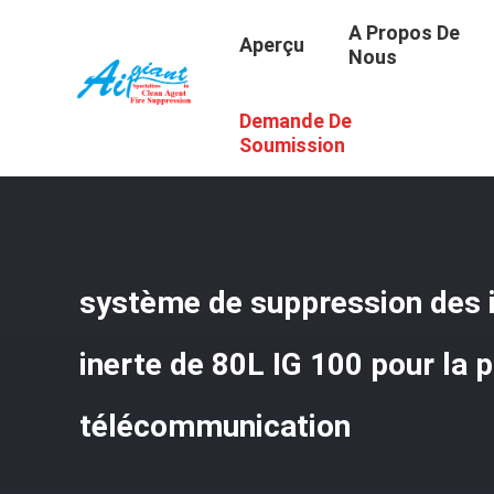
A Propos De
Aperçu
Nous
Demande De
Aperçu
/
Produits
/
Système De Suppression Des Incendi
Soumission
système de suppression des 
inerte de 80L IG 100 pour la 
télécommunication