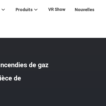
VR Show
Produits
Nouvelles
es De Gaz Inerte
/
Système De Suppression Des Incendies De Gaz Ine
incendies de gaz
pièce de