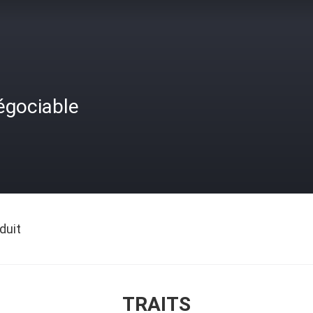
égociable
duit
TRAITS