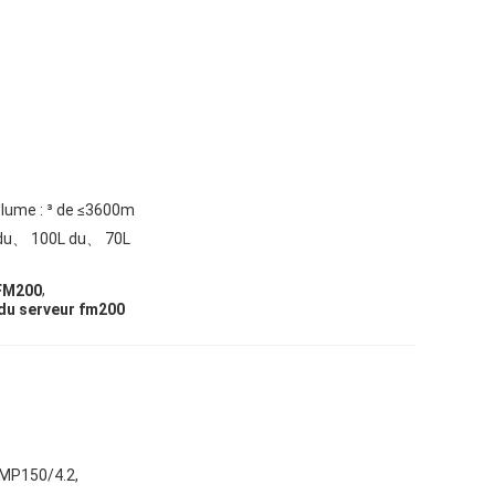
olume : ³ de ≤3600m
du、 100L du、 70L
,
 FM200
du serveur fm200
MP150/4.2,