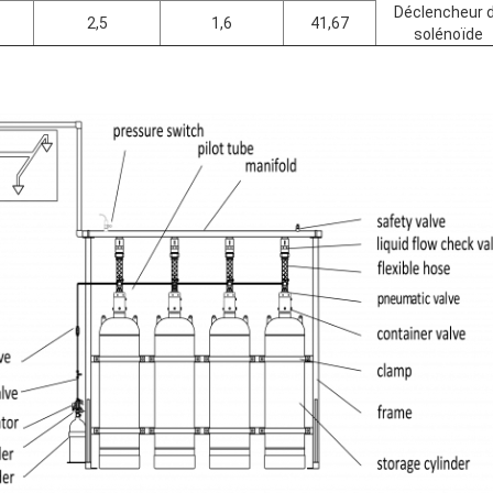
Déclencheur 
2,5
1,6
41,67
solénoïde