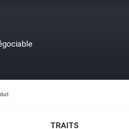
égociable
duit
TRAITS