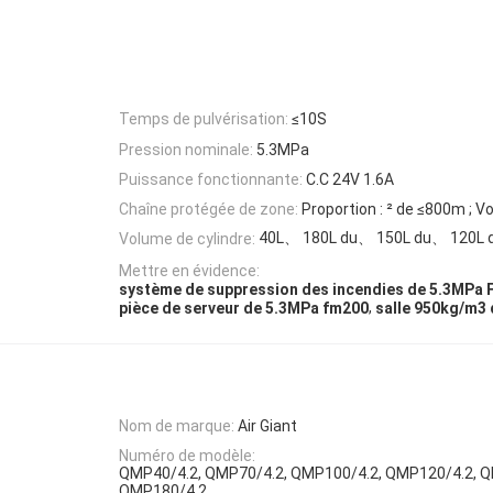
Temps de pulvérisation:
≤10S
Pression nominale:
5.3MPa
Puissance fonctionnante:
C.C 24V 1.6A
Chaîne protégée de zone:
Proportion : ² de ≤800m ; V
40L、 180L du、 150L du、 120L 
Volume de cylindre:
Mettre en évidence:
système de suppression des incendies de 5.3MPa
,
pièce de serveur de 5.3MPa fm200
salle 950kg/m3 
Nom de marque:
Air Giant
Numéro de modèle:
QMP40/4.2, QMP70/4.2, QMP100/4.2, QMP120/4.2, Q
QMP180/4.2