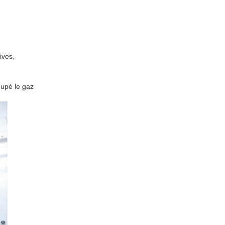
ives,
oupé le gaz