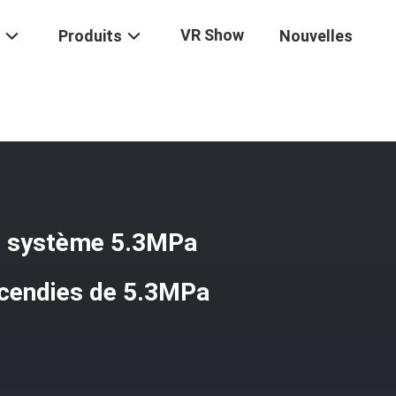
VR Show
Produits
Nouvelles
ies Fm200
/
Salle 950kg/M3 De Serveur Du Système 5.3MPa Fm200 De
du système 5.3MPa
ncendies de 5.3MPa