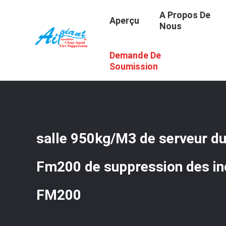
A Propos De
Aperçu
Nous
Demande De
Aperçu
/
Produits
/
Système De Suppression Des Incend
Soumission
salle 950kg/M3 de serveur 
Fm200 de suppression des i
FM200