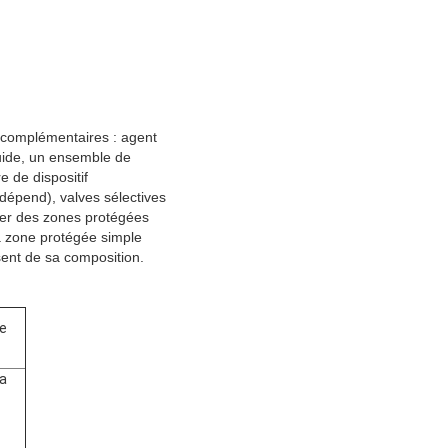
 complémentaires : agent
quide, un ensemble de
 de dispositif
 dépend), valves sélectives
éger des zones protégées
a zone protégée simple
sent de sa composition.
e
a