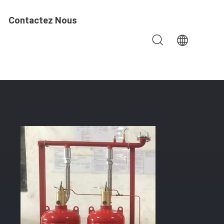
Contactez Nous
 Suppression Des Incendies De 5.3MPa FM200