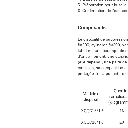
5. Préparation pour la sall
6. Confirmation de l'espace
Composants
Le dispositif de suppressi
fm200, cylindres fm200, val
tubulure, une soupape de sû
d'entraînement, une canalis
(elle dépend), une paire de 
multiples, sa composition e
protégée, le clapet anti-re
Quantit
Modèle de
remplissa
dispositif
(kilogram
XQQC16/1.6
16
XQQC20/1.6
20