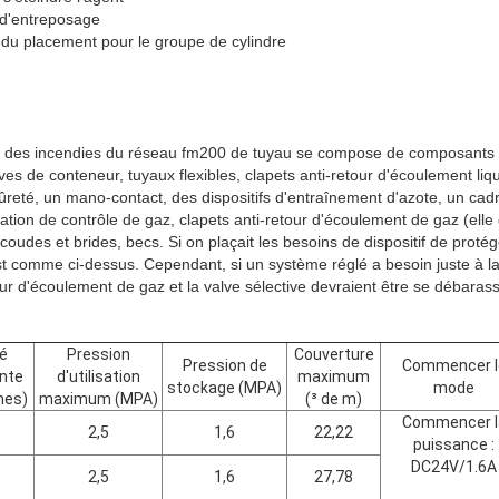
e d'entreposage
 du placement pour le groupe de cylindre
on des incendies du réseau fm200 de tuyau se compose de composants
ves de conteneur, tuyaux flexibles, clapets anti-retour d'écoulement li
reté, un mano-contact, des dispositifs d'entraînement d'azote, un cadre
ation de contrôle de gaz, clapets anti-retour d'écoulement de gaz (elle
coudes et brides, becs. Si on plaçait les besoins de dispositif de prot
st comme ci-dessus. Cependant, si un système réglé a besoin juste à l
tour d'écoulement de gaz et la valve sélective devraient être se débaras
é
Pression
Couverture
Pression de
Commencer l
nte
d'utilisation
maximum
stockage (MPA)
mode
mes)
maximum (MPA)
(³ de m)
Commencer l
2,5
1,6
22,22
puissance :
DC24V/1.6A
2,5
1,6
27,78