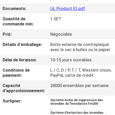
NOUS
Documents:
UL Product IQ.pdf
Quantité de
1 SET
VISITE
commande min:
D'USINE
Prix:
Négociable
Détails d'emballage:
Boîte externe de contreplaqué
CONTRÔLE
avec le sac à bulles ou le papier
DE
Délai de livraison:
10-15 jours ouvrables
QUALITÉ
Conditions de
L / C, D / P, T / T, Western Union,
paiement:
PayPal, carte de crédit
TÉLÉCHARGER
Capacité
28000 ensembles par semaine
d'approvisionnement:
DEMANDEZ
Surligner:
Système inclus de suppression des
UNE
incendies de l'inondation Fm200
,
CITATION
Système d'extinction des incendies