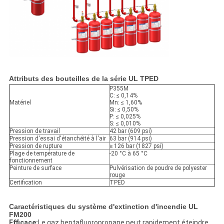
Attributs des bouteilles de la série UL TPED
P355M
C: ≤ 0,14%
Matériel
Mn: ≤ 1,60%
Si: ≤ 0,50%
P: ≤ 0,025%
S: ≤ 0,010%
Pression de travail
42 bar (609 psi)
Pression d'essai d'étanchéité à l'air
63 bar (914 psi)
Pression de rupture
≥ 126 bar (1827 psi)
Plage de température de
-20 °C à 65 °C
fonctionnement
Peinture de surface
Pulvérisation de poudre de polyester
rouge
Certification
TPED
Caractéristiques du système d'extinction d'incendie UL
FM200
Efficace:
Le gaz heptafluoropropane peut rapidement éteindre