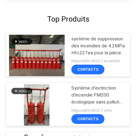
Top Produits
système de suppression
des incendies de 4.2MPa
Hfc227ea pour la pièce
de télécommunication
Négociable MOQ:1 ensemble
CONTACTS
Système d'extinction
d'incendie FM200
écologique sans pollution
Pour les archives
Négociable MOQ:1 série
CONTACTS