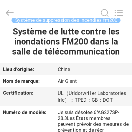
2026
Guangdong
Air
Giant
Fire
Système de suppression des incendies fm200
Equipment
Co.,Ltd..
Système de lutte contre les
MAISON
All
Rights
Reserved.
inondations FM200 dans la
PRODUITS
salle de télécommunication
EXPOSITION
Lieu d'origine:
Chine
DE
Nom de marque:
Air Giant
VR
Certification:
UL（Urldorwri1er Laboratories
Irlc）；TPED；GB；DOT
À
Numéro de modèle:
Je suis désolée.6"AG227SP-
PROPOS
28.3Les États membres
peuvent prévoir des mesures de
DE
prévention et de répr