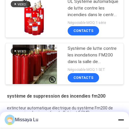
UL Système automatique
de lutte contre les
incendies dans le centre
de données FM200
Négociable MOQ:1 série
CONTACTS
Système de lutte contre
les inondations FM200
dans la salle de
télécommunication
Négociable MOQ:1 SET
CONTACTS
système de suppression des incendies fm200
extincteur automatique électrique du système Fm200 de
suppression des incendies du Cabinet 2.5MPa
Missaya Lu
Système d'extinction non corrosif du gaz Fm200 sans C.C 24V