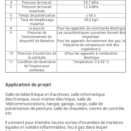
4
Pression de travail
50,7 MPa
5
Pression de travail
12.4 MPa
maximale
6
Temps de pulvérisation
≤ 60 s
7
Taux de remplissage
00,6 kg/l
maximal
8
Le pouvoir
Pour les appareils de commande électrique
9
Pression de
Les caractéristiques suivantes doivent être
fonctionnement du
respectées:
dispositif de libération
Pour les appareils de traitement des gaz, la
fréquence de compression doit être
supérieure à:
10
Pression d'azote lors de
6Pour les appareils à combustion
la conduite
électrique
11
Condition de réservation
Température: 0 à 50 °C
de l'espace pour
conteneur
Application du projet
Salle de bibliothèque et d'archives, salle informatique
électronique, sous-station électrique, salle de
télécommunications, hangar, garage, cargo, salle de
pulvérisation de peinture, salle de chaudière, centre de contrôle,
etc.
Il convient pour éteindre toutes sortes d'incendies de matières
liquides et solides inflammables; feu à gaz dans lequel