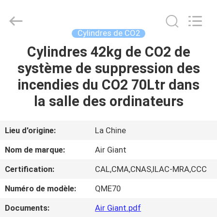
2026
Guangdong
Air
Giant
Fire
Cylindres de CO2
Equipment
Co.,Ltd..
Cylindres 42kg de CO2 de
MAISON
All
Rights
Reserved.
système de suppression des
PRODUITS
incendies du CO2 70Ltr dans
la salle des ordinateurs
EXPOSITION
DE
Lieu d'origine:
La Chine
VR
Nom de marque:
Air Giant
Certification:
CAL,CMA,CNAS,ILAC-MRA,CCC
À
Numéro de modèle:
QME70
PROPOS
DE
Documents:
Air Giant.pdf