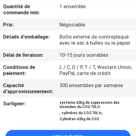
NOUS
Quantité de
1 ensemble
commande min:
VISITE
Prix:
Négociable
D'USINE
Détails d'emballage:
Boîte externe de contreplaqué
avec le sac à bulles ou le papier
CONTRÔLE
Délai de livraison:
10-15 jours ouvrables
DE
Conditions de
L / C, D / P, T / T, Western Union,
paiement:
PayPal, carte de crédit
QUALITÉ
Capacité
300 ensembles par semaine
d'approvisionnement:
TÉLÉCHARGER
Surligner:
système 42kg de suppression des
incendies du CO2 70Ltr
,
,
DEMANDEZ
cylindres du CO2 70Ltr
Cylindres 42kg de CO2
UNE
CITATION