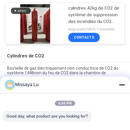
cylindres 42kg de CO2 de
système de suppression
des incendies du CO2
70Ltr dans la salle des
Négociable MOQ:1 ensemble
ordinateurs
CONTACTS
Cylindres de CO2
Bouteille de gaz électriquement non-conductrice de CO2 du
système 1448mm du feu de CO2 dans la chambre de
puissance
Missaya Lu
cylindre 70Ltr de dioxyde de carbone de système d'extinction
de gaz du CO2 60s
6:44 PM
Conteneur inclus 70Ltr de CO2 de suppression des incendies
de pièce de serveur d'inondation
Good day, what product are you looking for?
Catégories populaires
Tous