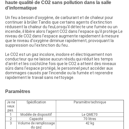
haute qualité de CO2 sans pollution dans la salle
d'informatique
Un feu a besoin d'oxygène, de carburant et de chaleur pour
continuer à brûler.Tandis que certains agents d'extinction
réduisent la chaleur du feuLorsqu'il détecte une fumée ou un
incendie, il libère alors l'agent CO2 dans l'espace qu'il protège.Le
niveau de CO2 dans l'espace augmente rapidement à mesure
que le niveau d'oxygène diminue rapidement, provoquant la
suppression ou l'extinction du feu..
Le CO2 est un gaz incolore, inodore et électriquement non
conducteur qui ne laisse aucun résidu.qui réduit les temps
d'arrêt et les coûtsUne fois que le CO2 a atteint des niveaux
sûrs dans l'espace protégé, le personnel peut accéder aux
dommages causés par l'incendie ou la fumée et reprendre
rapidement le travail sans nettoyage.
Paramètres
Je ne
Spécification
Paramètre technique
veux
pas.
1
Modèle de dispositif
Le QME70
2
Capacité
70 litres
3
Volume de remplissage
42 kg
du gaz