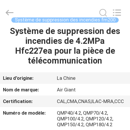
2026
Guangdong
Air
Giant
Fire
Système de suppression des incendies fm200
Equipment
Co.,Ltd..
Système de suppression des
MAISON
All
Rights
Reserved.
incendies de 4.2MPa
PRODUITS
Hfc227ea pour la pièce de
télécommunication
EXPOSITION
DE
Lieu d'origine:
La Chine
VR
Nom de marque:
Air Giant
Certification:
CAL,CMA,CNAS,ILAC-MRA,CCC
À
Numéro de modèle:
QMP40/4.2, QMP70/4.2,
PROPOS
QMP100/4.2, QMP120/4.2,
DE
QMP150/4.2, QMP180/4.2