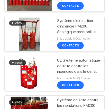
CONTACTS
Système d'extinction
d'incendie FM200
écologique sans pollution
Pour les archives
Négociable MOQ:1 série
CONTACTS
UL Système automatique
de lutte contre les
incendies dans le centre
de données FM200
Négociable MOQ:1 série
CONTACTS
Système de lutte contre
les inondations FM200