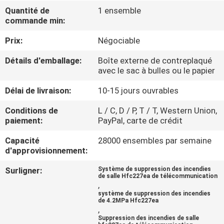
NOUS
Quantité de
1 ensemble
commande min:
VISITE
Prix:
Négociable
D'USINE
Détails d'emballage:
Boîte externe de contreplaqué
avec le sac à bulles ou le papier
CONTRÔLE
Délai de livraison:
10-15 jours ouvrables
DE
Conditions de
L / C, D / P, T / T, Western Union,
paiement:
PayPal, carte de crédit
QUALITÉ
Capacité
28000 ensembles par semaine
d'approvisionnement:
TÉLÉCHARGER
Surligner:
Système de suppression des incendies
de salle Hfc227ea de télécommunication
,
DEMANDEZ
système de suppression des incendies
de 4.2MPa Hfc227ea
UNE
,
CITATION
Suppression des incendies de salle