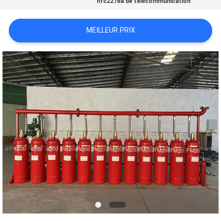
hfc227ea de télécommunication
PLAN
MEILLEUR PRIX
DU
SITE
PRIVACY
POLICY