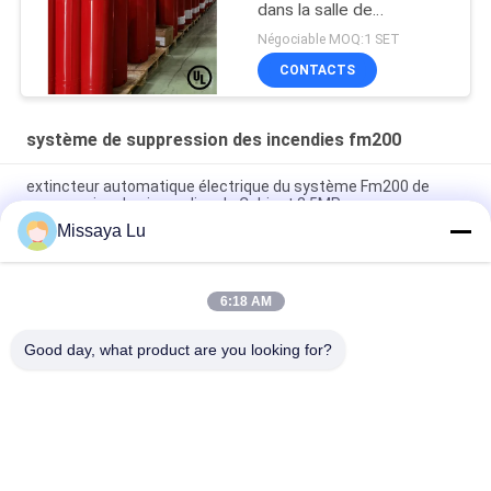
dans la salle de
télécommunication
Négociable MOQ:1 SET
CONTACTS
système de suppression des incendies fm200
extincteur automatique électrique du système Fm200 de
suppression des incendies du Cabinet 2.5MPa
Missaya Lu
Système d'extinction non corrosif du gaz Fm200 sans C.C 24V
1.6A de pollution
6:18 AM
Système d'extinction d'incendie HFC227ea sans pollution pour
salle de serveurs
Good day, what product are you looking for?
Catégories populaires
Tous
Système De 
Système De 
Suppression Des 
Suppression Des 