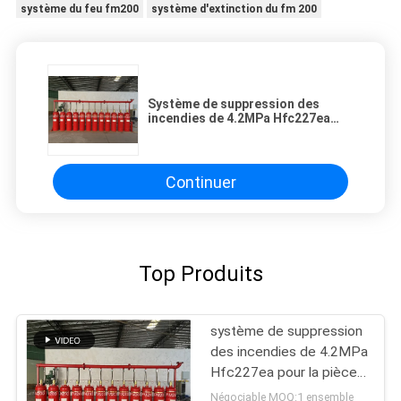
système du feu fm200
système d'extinction du fm 200
Système de suppression des
incendies de 4.2MPa Hfc227ea
pour la pièce de
télécommunication
Continuer
Top Produits
système de suppression
des incendies de 4.2MPa
Hfc227ea pour la pièce
de télécommunication
Négociable MOQ:1 ensemble